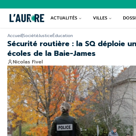
ACTUALITÉS
VILLES
DOSSI
Accueil
|
Société
Justice
Éducation
Sécurité routière : la SQ déploie 
écoles de la Baie-James
Nicolas Fivel