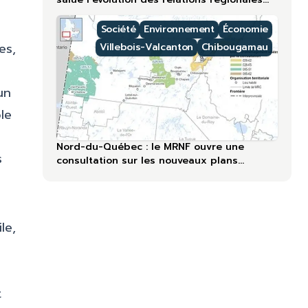
lors du 60ᵉ anniversaire
Société
Environnement
Économie
es,
Villebois-Valcanton
Chibougamau
un
le
Nord-du-Québec : le MRNF ouvre une
s
consultation sur les nouveaux plans
forestiers
le,
t