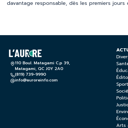
davantage responsable, dès les premiers jours d
ACT
Diver
110 Boul. Matagami C.p 39,
Sant
Matagami, QC J0Y 2A0
Éduc
(819) 739-9990
Édito
info@auroreinfo.com
Spor
Soci
Polit
Justi
Envi
Écon
Arts