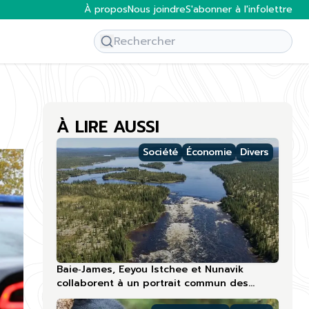
À propos
Nous joindre
S'abonner à l'infolettre
À LIRE AUSSI
Société
Économie
Divers
Baie‑James, Eeyou Istchee et Nunavik
collaborent à un portrait commun des
compétences touristiques