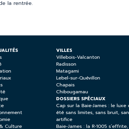
e la rentrée.
UALITÉS
VILLES
s
Villebois-Valcanton
é
Radisson
ation
Matagami
riaux
Lebel-sur-Quévillon
ts
Chapais
été
Chibougamau
ique
DOSSIERS SPÉCIAUX
ce
Cap sur la Baie‑James : le luxe 
ronnement
été sans limites, sans bruit, sa
omie
artifice
 & Culture
Baie-James : la R‑1005 s’effrite,