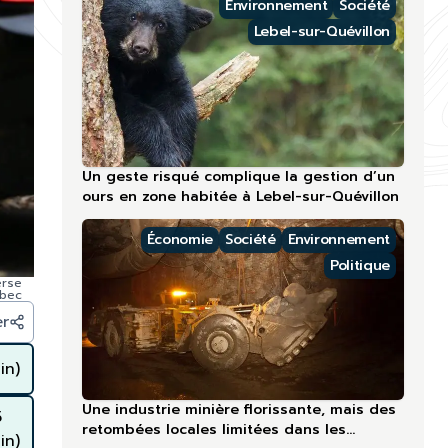
Environnement
Société
Lebel-sur-Quévillon
Un geste risqué complique la gestion d’un
ours en zone habitée à Lebel-sur-Quévillon
Économie
Société
Environnement
Politique
erse
ébec
er
in)
Une industrie minière florissante, mais des
5
retombées locales limitées dans les
in)