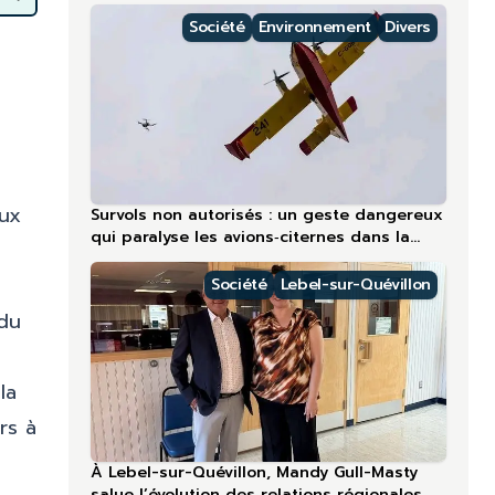
régions nordiques
Société
Environnement
Divers
aux
Survols non autorisés : un geste dangereux
qui paralyse les avions‑citernes dans la
région la plus touchée en 2026
Société
Lebel-sur-Quévillon
 du
la
rs à
À Lebel-sur-Quévillon, Mandy Gull-Masty
salue l’évolution des relations régionales