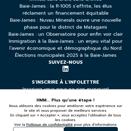
Baie-James : la R‑1005 s’effrite, les élus
réclament un financement équitable
Baie‑James : Nuvau Minerals ouvre une nouvelle
phase pour le district de Matagami
Baie‑James : un Observatoire pour enfin voir clair
Immigration à la Baie‑James : un enjeu vital pour
l’avenir économique et démographique du Nord
Élections municipales 2025 à la Baie-James
SUIVEZ-NOUS
S'INSCRIRE À L'INFOLETTRE
Inscrivez-vous pour ne rien manquer!
HMM... Plus qu'une étape !
Nous utilisons des cookies pour améliorer votre expérience sur
*Vous pouvez vous désabonner à tout moment
le site et vous proposer de meilleurs services.
En cliquant sur « Accepter », vous acceptez l'utilisation de tous
les cookies.
LÉGAL
Voir la
Politique de confidentialité
pour plus d'informations.
Politique de confidentialité