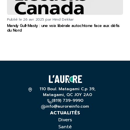
Publié le
26 avr. 2025
par Hind Dekkar
Mandy Gull-Masty : une voix libérale autochtone face aux défis
du Nord
110 Boul. Matagami C.p 39,
Matagami, QC J0Y 2A0
(819) 739-9990
info@auroreinfo.com
ACTUALITÉS
Divers
Santé