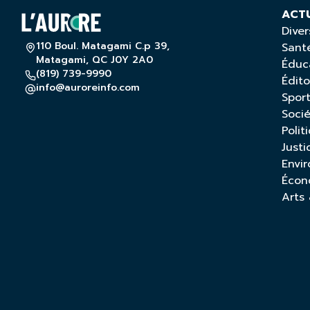
ACT
Diver
110 Boul. Matagami C.p 39,
Sant
Matagami, QC J0Y 2A0
Éduc
(819) 739-9990
Édito
info@auroreinfo.com
Spor
Soci
Polit
Justi
Envi
Écon
Arts