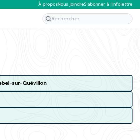
À propos
Nous joindre
S'abonner à l'infolettre
ebel-sur-Quévillon