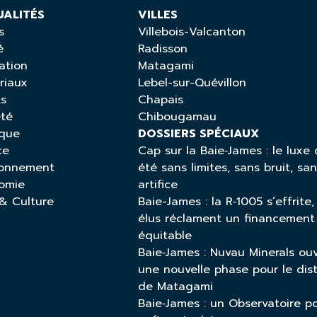
UALITÉS
VILLES
s
Villebois-Valcanton
é
Radisson
ation
Matagami
riaux
Lebel-sur-Quévillon
ts
Chapais
été
Chibougamau
ique
DOSSIERS SPÉCIAUX
ce
Cap sur la Baie‑James : le luxe 
ronnement
été sans limites, sans bruit, sa
omie
artifice
 & Culture
Baie-James : la R‑1005 s’effrite,
élus réclament un financement
équitable
Baie‑James : Nuvau Minerals ou
une nouvelle phase pour le dist
de Matagami
Baie‑James : un Observatoire p