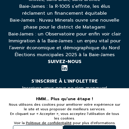
Baie-James : la R‑1005 s’effrite, les élus
réclament un financement équitable
Baie‑James : Nuvau Minerals ouvre une nouvelle
phase pour le district de Matagami
Baie‑James : un Observatoire pour enfin voir clair
Immigration à la Baie‑James : un enjeu vital pour
l’avenir économique et démographique du Nord
Élections municipales 2025 à la Baie-James
SUIVEZ-NOUS
S'INSCRIRE À L'INFOLETTRE
Inscrivez-vous pour ne rien manquer!
HMM... Plus qu'une étape !
Nous utilisons des cookies pour améliorer votre expérience sur
*Vous pouvez vous désabonner à tout moment
le site et vous proposer de meilleurs services.
En cliquant sur « Accepter », vous acceptez l'utilisation de tous
les cookies.
LÉGAL
Voir la
Politique de confidentialité
pour plus d'informations.
Politique de confidentialité