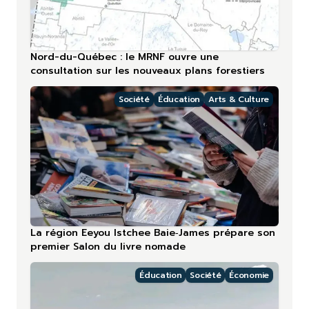
Nord-du-Québec : le MRNF ouvre une
consultation sur les nouveaux plans forestiers
Société
Éducation
Arts & Culture
La région Eeyou Istchee Baie‑James prépare son
premier Salon du livre nomade
Éducation
Société
Économie