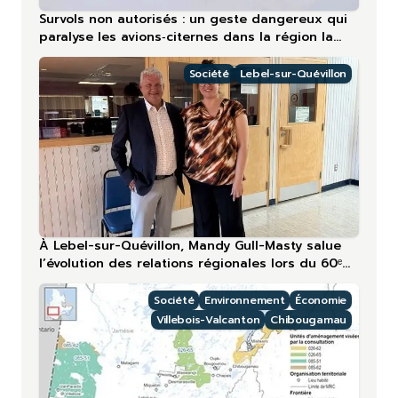
Survols non autorisés : un geste dangereux qui
paralyse les avions‑citernes dans la région la
plus touchée en 2026
Société
Lebel-sur-Quévillon
À Lebel-sur-Quévillon, Mandy Gull-Masty salue
l’évolution des relations régionales lors du 60ᵉ
anniversaire
Société
Environnement
Économie
Villebois-Valcanton
Chibougamau