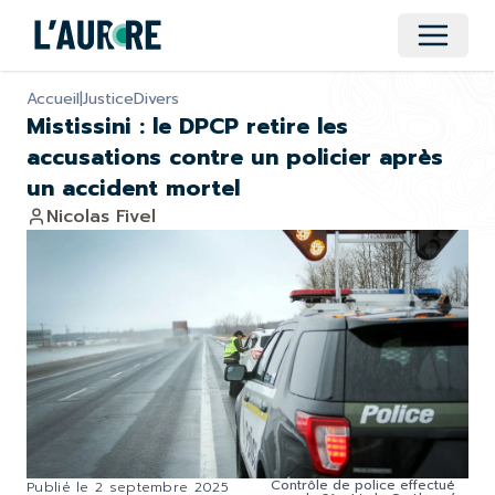
Ouvrir 
Accueil
|
Justice
Divers
Mistissini : le DPCP retire les
accusations contre un policier après
un accident mortel
Nicolas Fivel
Contrôle de police effectué
Publié le
2 septembre 2025