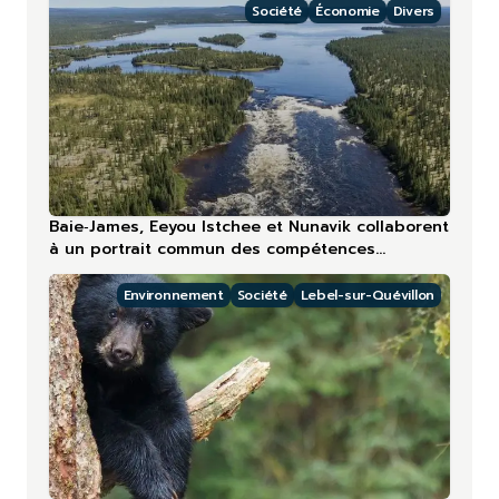
Société
Économie
Divers
Baie‑James, Eeyou Istchee et Nunavik collaborent
à un portrait commun des compétences
touristiques
Environnement
Société
Lebel-sur-Quévillon