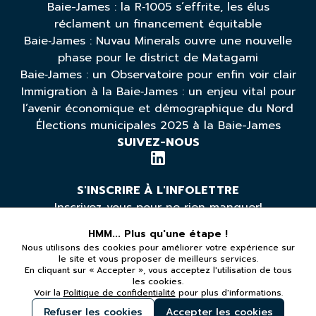
Baie-James : la R‑1005 s’effrite, les élus
réclament un financement équitable
Baie‑James : Nuvau Minerals ouvre une nouvelle
phase pour le district de Matagami
Baie‑James : un Observatoire pour enfin voir clair
Immigration à la Baie‑James : un enjeu vital pour
l’avenir économique et démographique du Nord
Élections municipales 2025 à la Baie-James
SUIVEZ-NOUS
S'INSCRIRE À L'INFOLETTRE
Inscrivez-vous pour ne rien manquer!
HMM... Plus qu'une étape !
Nous utilisons des cookies pour améliorer votre expérience sur
*Vous pouvez vous désabonner à tout moment
le site et vous proposer de meilleurs services.
En cliquant sur « Accepter », vous acceptez l'utilisation de tous
les cookies.
LÉGAL
Voir la
Politique de confidentialité
pour plus d'informations.
Politique de confidentialité
Refuser les cookies
Accepter les cookies