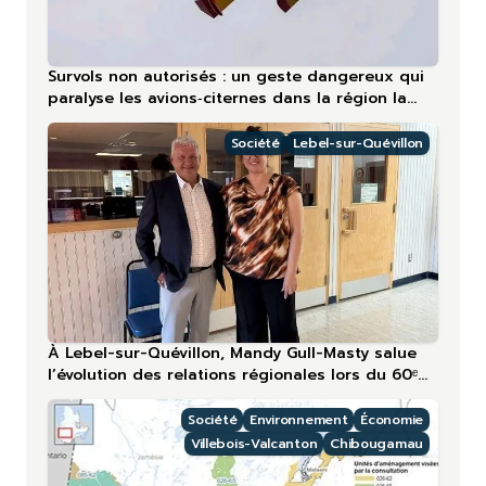
Survols non autorisés : un geste dangereux qui
paralyse les avions‑citernes dans la région la
plus touchée en 2026
Société
Lebel-sur-Quévillon
À Lebel-sur-Quévillon, Mandy Gull-Masty salue
l’évolution des relations régionales lors du 60ᵉ
anniversaire
Société
Environnement
Économie
Villebois-Valcanton
Chibougamau