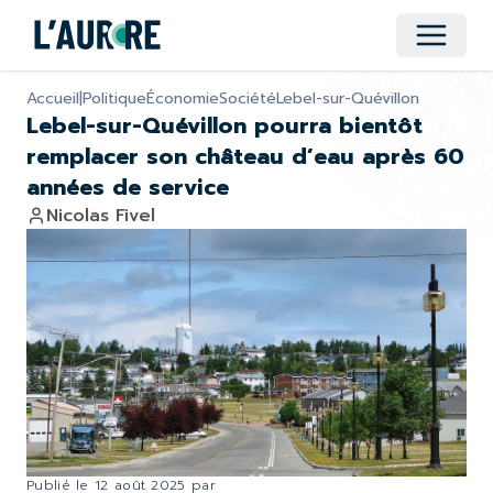
Ouvrir 
Accueil
|
Politique
Économie
Société
Lebel-sur-Quévillon
Lebel-sur-Quévillon pourra bientôt
remplacer son château d’eau après 60
années de service
Nicolas Fivel
Publié le
12 août 2025
par