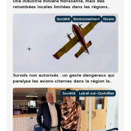
Une industrie minière florissante, mais des
retombées locales limitées dans les régions
nordiques
Société
Environnement
Divers
Survols non autorisés : un geste dangereux qui
paralyse les avions‑citernes dans la région la
plus touchée en 2026
Société
Lebel-sur-Quévillon