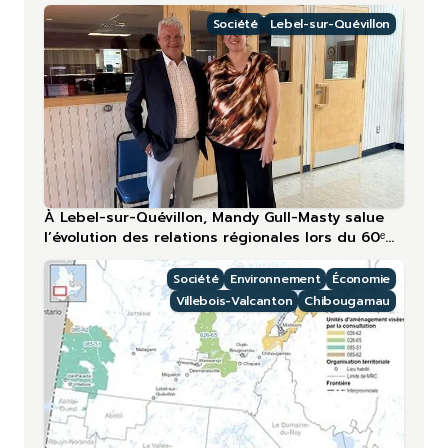
plus touchée en 2026
Société
Lebel-sur-Quévillon
À Lebel-sur-Quévillon, Mandy Gull-Masty salue
l’évolution des relations régionales lors du 60ᵉ
anniversaire
Société
Environnement
Économie
Villebois-Valcanton
Chibougamau