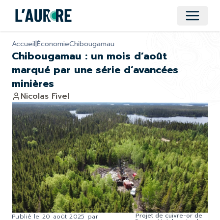
Ouvrir 
Accueil
|
Économie
Chibougamau
Chibougamau : un mois d’août
marqué par une série d’avancées
minières
Nicolas Fivel
Projet de cuivre-or de
Publié le
20 août 2025
par