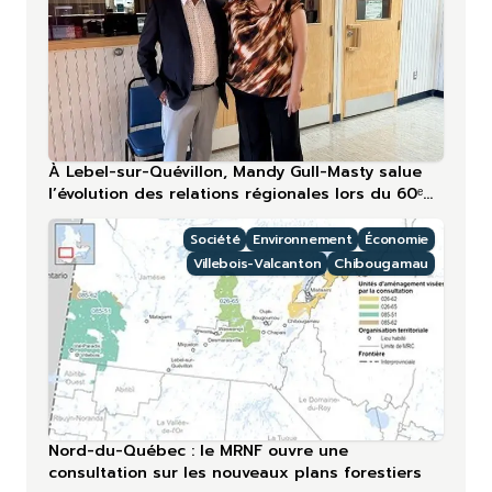
À Lebel-sur-Quévillon, Mandy Gull-Masty salue
l’évolution des relations régionales lors du 60ᵉ
anniversaire
Société
Environnement
Économie
Villebois-Valcanton
Chibougamau
Nord-du-Québec : le MRNF ouvre une
consultation sur les nouveaux plans forestiers