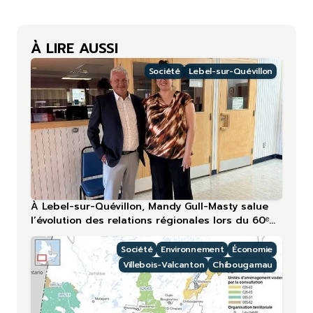
À LIRE AUSSI
Société
Lebel-sur-Quévillon
À Lebel-sur-Quévillon, Mandy Gull-Masty salue
l’évolution des relations régionales lors du 60ᵉ
anniversaire
Société
Environnement
Économie
Villebois-Valcanton
Chibougamau