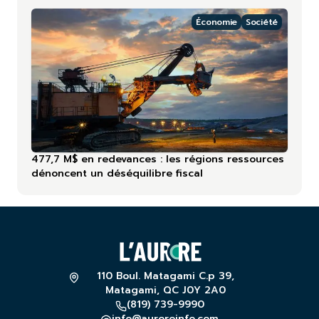
Économie
Société
477,7 M$ en redevances : les régions ressources
dénoncent un déséquilibre fiscal
110 Boul. Matagami C.p 39,
Matagami, QC J0Y 2A0
(819) 739-9990
info@auroreinfo.com