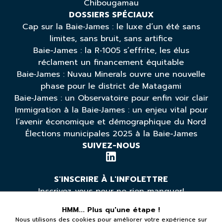
Chibougamau
DOSSIERS SPÉCIAUX
Cap sur la Baie‑James : le luxe d’un été sans
limites, sans bruit, sans artifice
Baie-James : la R‑1005 s’effrite, les élus
réclament un financement équitable
Baie‑James : Nuvau Minerals ouvre une nouvelle
phase pour le district de Matagami
Baie‑James : un Observatoire pour enfin voir clair
Immigration à la Baie‑James : un enjeu vital pour
l’avenir économique et démographique du Nord
Élections municipales 2025 à la Baie-James
SUIVEZ-NOUS
S'INSCRIRE À L'INFOLETTRE
Inscrivez-vous pour ne rien manquer!
HMM... Plus qu'une étape !
Nous utilisons des cookies pour améliorer votre expérience sur
*Vous pouvez vous désabonner à tout moment