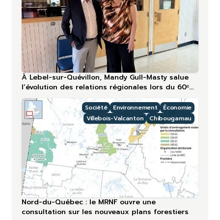
À Lebel-sur-Quévillon, Mandy Gull-Masty salue
l’évolution des relations régionales lors du 60ᵉ
anniversaire
Société
Environnement
Économie
Villebois-Valcanton
Chibougamau
Nord-du-Québec : le MRNF ouvre une
consultation sur les nouveaux plans forestiers