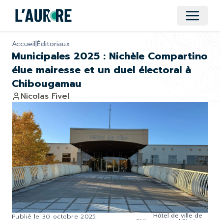
Ouvrir 
Accueil
|
Éditoriaux
Municipales 2025 : Nichèle Compartino
élue mairesse et un duel électoral à
Chibougamau
Nicolas Fivel
Hôtel de ville de
Publié le
30 octobre 2025