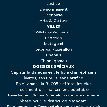
Justice
Environnement
Économie
Arts & Culture
VILLES
Villebois-Valcanton
Radisson
Matagami
Lebel-sur-Quévillon
Chapais
Chibougamau
DOSSIERS SPÉCIAUX
Cap sur la Baie‑James : le luxe d’un été sans
limites, sans bruit, sans artifice
Baie-James : la R‑1005 s’effrite, les élus
réclament un financement équitable
Baie‑James : Nuvau Minerals ouvre une nouvelle
phase pour le district de Matagami
Baie‑James : un Observatoire pour enfin voir clair