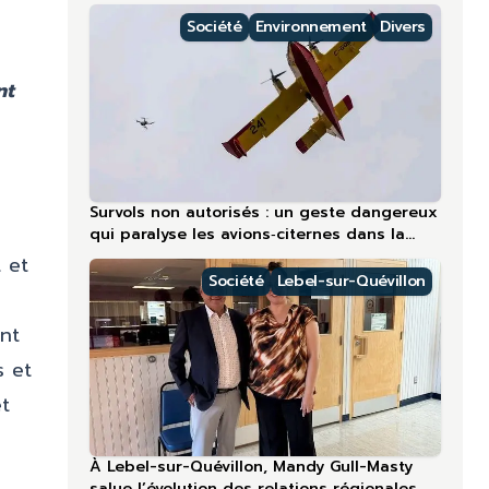
régions nordiques
Société
Environnement
Divers
nt
Survols non autorisés : un geste dangereux
qui paralyse les avions‑citernes dans la
région la plus touchée en 2026
 et
Société
Lebel-sur-Quévillon
nt
s et
et
À Lebel-sur-Quévillon, Mandy Gull-Masty
salue l’évolution des relations régionales