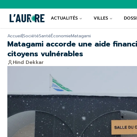
ACTUALITÉS
VILLES
DOSSI
Accueil
|
Société
Santé
Économie
Matagami
Matagami accorde une aide financi
citoyens vulnérables
Hind Dekkar