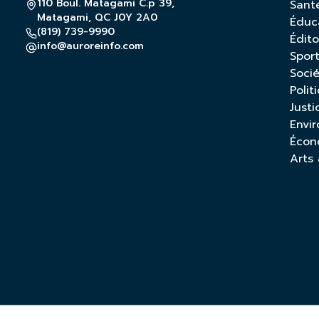
110 Boul. Matagami C.p 39,
Sant
Matagami, QC J0Y 2A0
Éduc
(819) 739-9990
Édito
info@auroreinfo.com
Spor
Soci
Polit
Justi
Envi
Écon
Arts