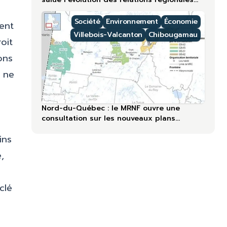
lors du 60ᵉ anniversaire
Société
Environnement
Économie
ent
Villebois-Valcanton
Chibougamau
oit
ons
 ne
Nord-du-Québec : le MRNF ouvre une
consultation sur les nouveaux plans
forestiers
ins
,
clé