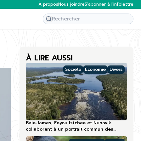
À propos
Nous joindre
S'abonner à l'infolettre
À LIRE AUSSI
Société
Économie
Divers
Baie‑James, Eeyou Istchee et Nunavik
collaborent à un portrait commun des
compétences touristiques