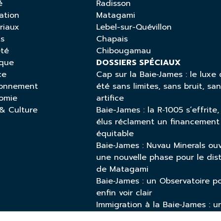
é
Radisson
ation
Matagami
riaux
Lebel-sur-Quévillon
ts
Chapais
été
Chibougamau
ique
DOSSIERS SPÉCIAUX
ce
Cap sur la Baie‑James : le luxe 
ronnement
été sans limites, sans bruit, sa
omie
artifice
 & Culture
Baie-James : la R‑1005 s’effrite,
élus réclament un financement
équitable
Baie‑James : Nuvau Minerals ou
une nouvelle phase pour le dist
de Matagami
Baie‑James : un Observatoire p
enfin voir clair
Immigration à la Baie‑James : u
enjeu vital pour l’avenir écono