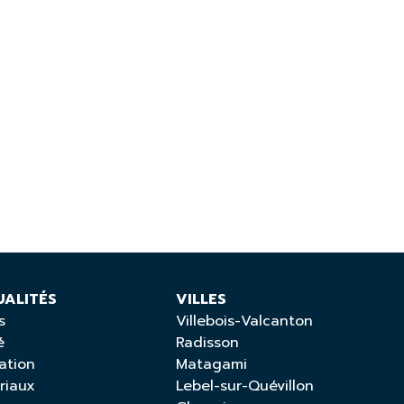
UALITÉS
VILLES
s
Villebois-Valcanton
é
Radisson
ation
Matagami
riaux
Lebel-sur-Quévillon