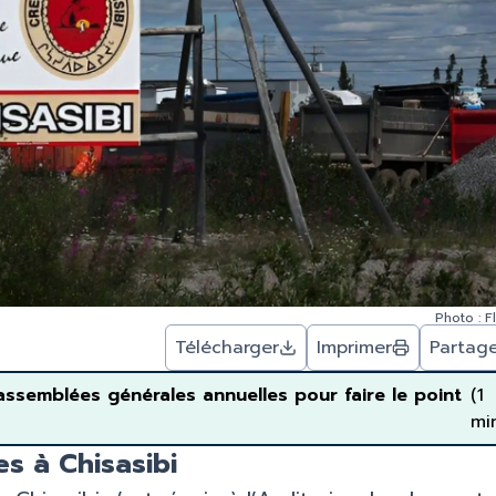
Photo : Fl
Télécharger
Imprimer
Partag
semblées générales annuelles pour faire le point
(1
mi
es à Chisasibi