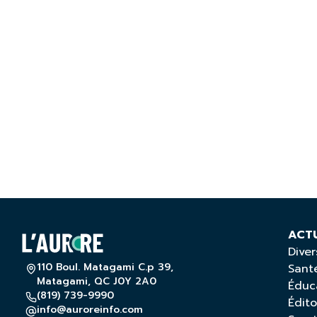
ACT
Diver
110 Boul. Matagami C.p 39,
Sant
Matagami, QC J0Y 2A0
Éduc
(819) 739-9990
Édito
info@auroreinfo.com