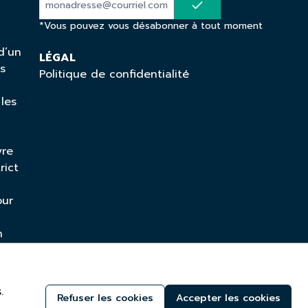
*Vous pouvez vous désabonner à tout moment
d’un
LÉGAL
ns
Politique de confidentialité
 les
vre
rict
our
n
mique
.
Refuser les cookies
Accepter les cookies