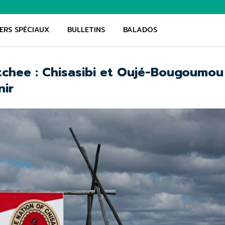
ERS SPÉCIAUX
BULLETINS
BALADOS
tchee : Chisasibi et Oujé-Bougoumou
nir