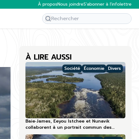
À propos
Nous joindre
S'abonner à l'infolettre
À LIRE AUSSI
Société
Économie
Divers
Baie‑James, Eeyou Istchee et Nunavik
collaborent à un portrait commun des
compétences touristiques