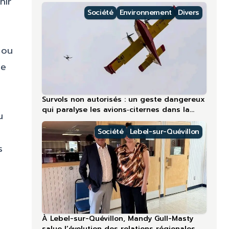
nir
régions nordiques
Société
Environnement
Divers
 ou
se
Survols non autorisés : un geste dangereux
qui paralyse les avions‑citernes dans la
u
région la plus touchée en 2026
Société
Lebel-sur-Quévillon
s
À Lebel-sur-Quévillon, Mandy Gull-Masty
salue l’évolution des relations régionales