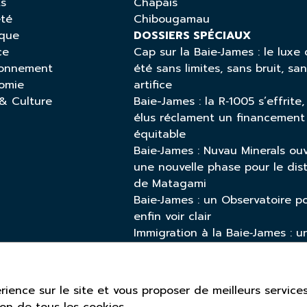
ts
Chapais
été
Chibougamau
ique
DOSSIERS SPÉCIAUX
ce
Cap sur la Baie‑James : le luxe 
ronnement
été sans limites, sans bruit, sa
omie
artifice
 & Culture
Baie-James : la R‑1005 s’effrite,
élus réclament un financement
équitable
Baie‑James : Nuvau Minerals ou
une nouvelle phase pour le dist
de Matagami
Baie‑James : un Observatoire p
enfin voir clair
Immigration à la Baie‑James : u
enjeu vital pour l’avenir écono
et démographique du Nord
Élections municipales 2025 à la
ience sur le site et vous proposer de meilleurs services
Baie-James
ion de tous les cookies.