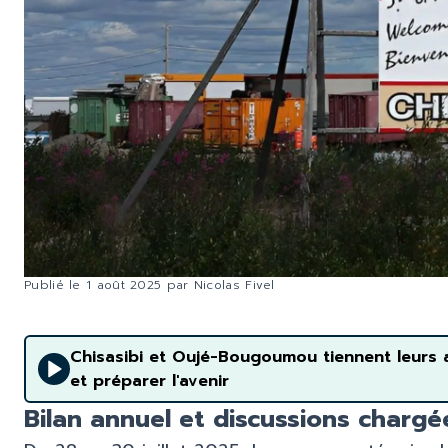
Publié le
1 août 2025
par
Nicolas Fivel
Chisasibi et Oujé-Bougoumou tiennent leurs as
et préparer l'avenir
Bilan annuel et discussions chargé