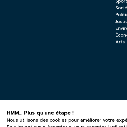
Spor
Soci
Polit
Justi
Envi
Écon
Arts
HMM... Plus qu'une étape !
Nous utilisons des cookies pour améliorer votre expér
En cliquant sur « Accepter », vous acceptez l'utilisat