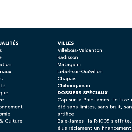
UALITÉS
VILLES
s
Villebois-Valcanton
é
Radisson
ation
Matagami
riaux
Lebel-sur-Quévillon
ts
Chapais
été
Chibougamau
ique
DOSSIERS SPÉCIAUX
ce
Cap sur la Baie‑James : le luxe 
ronnement
été sans limites, sans bruit, sa
omie
artifice
 & Culture
Baie-James : la R‑1005 s’effrite,
élus réclament un financement