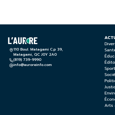
ACT
Diver
110 Boul. Matagami C.p 39,
Sant
Matagami, QC J0Y 2A0
Éduc
(819) 739-9990
Édito
info@auroreinfo.com
Spor
Soci
Polit
Justi
Envi
Écon
Arts