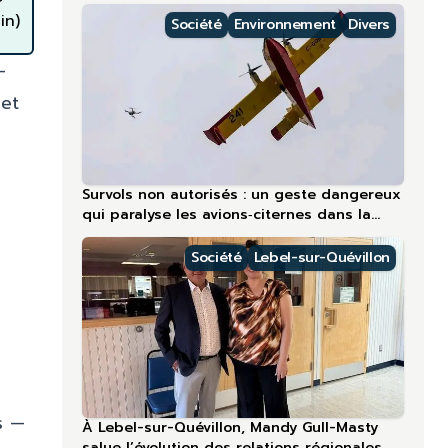
régions nordiques
in)
Société
Environnement
Divers
-
 et
Survols non autorisés : un geste dangereux
qui paralyse les avions‑citernes dans la
région la plus touchée en 2026
Société
Lebel-sur-Quévillon
s —
À Lebel-sur-Quévillon, Mandy Gull-Masty
salue l’évolution des relations régionales