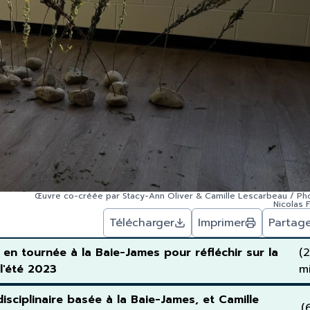
Œuvre co-créée par Stacy-Ann Oliver & Camille Lescarbeau / Pho
Nicolas F
Télécharger
Imprimer
Partag
en tournée à la Baie-James pour réfléchir sur la
(2
l'été 2023
m
sciplinaire basée à la Baie-James, et Camille
(