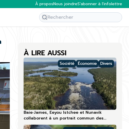
À propos
Nous joindre
S'abonner à l'infolettre
a
À LIRE AUSSI
Société
Économie
Divers
Baie‑James, Eeyou Istchee et Nunavik
collaborent à un portrait commun des
compétences touristiques