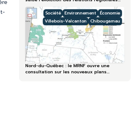
ère
lors du 60ᵉ anniversaire
t-
Société
Environnement
Économie
Villebois-Valcanton
Chibougamau
Nord-du-Québec : le MRNF ouvre une
consultation sur les nouveaux plans
forestiers