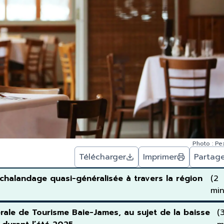
Photo : Pe
Télécharger
Imprimer
Partag
landage quasi-généralisée à travers la région
(2
min
érale de Tourisme Baie-James, au sujet de la baisse
(