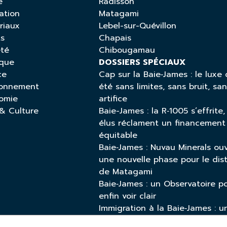
é
Radisson
ation
Matagami
riaux
Lebel-sur-Quévillon
ts
Chapais
été
Chibougamau
ique
DOSSIERS SPÉCIAUX
ce
Cap sur la Baie‑James : le luxe 
ronnement
été sans limites, sans bruit, sa
omie
artifice
 & Culture
Baie-James : la R‑1005 s’effrite,
élus réclament un financement
équitable
Baie‑James : Nuvau Minerals ou
une nouvelle phase pour le dist
de Matagami
Baie‑James : un Observatoire p
enfin voir clair
Immigration à la Baie‑James : u
enjeu vital pour l’avenir écono