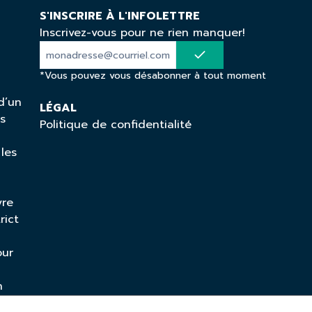
S'INSCRIRE À L'INFOLETTRE
Inscrivez-vous pour ne rien manquer!
*Vous pouvez vous désabonner à tout moment
d’un
LÉGAL
ns
Politique de confidentialité
 les
vre
rict
our
n
mique