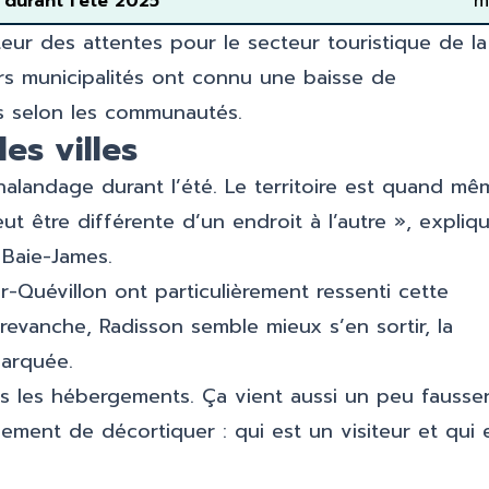
durant l’été 2025
m
teur des attentes pour le secteur touristique de la
rs municipalités ont connu une baisse de
s selon les communautés.
es villes
halandage durant l’été. Le territoire est quand mê
t être différente d’un endroit à l’autre », expliq
 Baie-James.
-Quévillon ont particulièrement ressenti cette
 revanche, Radisson semble mieux s’en sortir, la
marquée.
ns les hébergements. Ça vient aussi un peu fausser
ment de décortiquer : qui est un visiteur et qui 