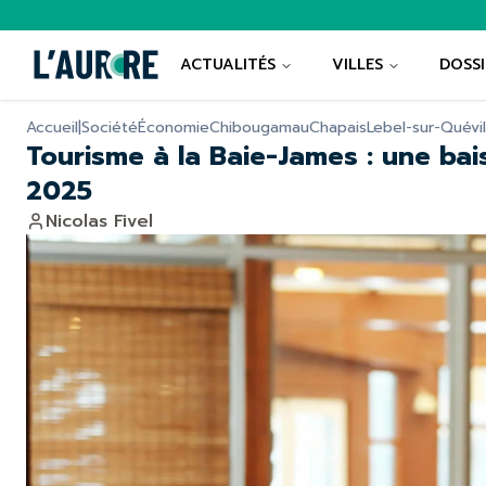
ACTUALITÉS
VILLES
DOSSI
Accueil
|
Société
Économie
Chibougamau
Chapais
Lebel-sur-Quévil
Tourisme à la Baie-James : une bai
2025
Nicolas Fivel