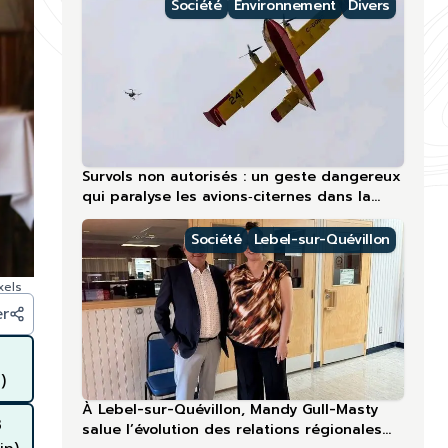
Société
Environnement
Divers
Survols non autorisés : un geste dangereux
qui paralyse les avions‑citernes dans la
région la plus touchée en 2026
Société
Lebel-sur-Quévillon
xels
er
)
À Lebel-sur-Quévillon, Mandy Gull-Masty
3
salue l’évolution des relations régionales