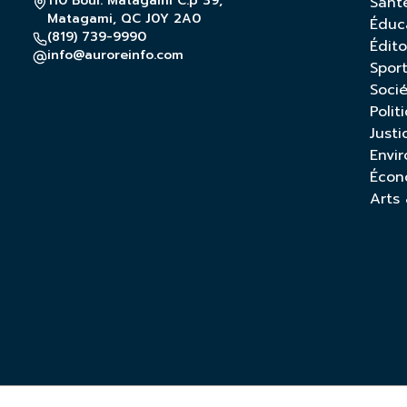
110 Boul. Matagami C.p 39,
Sant
Matagami, QC J0Y 2A0
Éduc
(819) 739-9990
Édito
info@auroreinfo.com
Spor
Soci
Polit
Justi
Envi
Écon
Arts