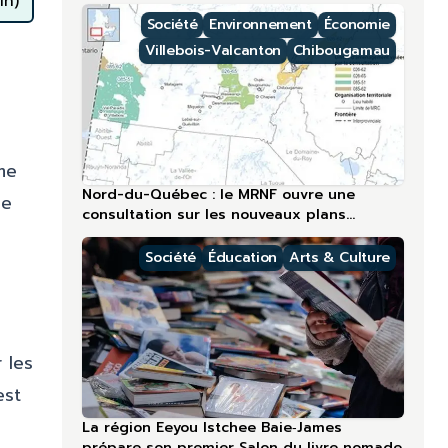
in)
lors du 60ᵉ anniversaire
Société
Environnement
Économie
Villebois-Valcanton
Chibougamau
me
Nord-du-Québec : le MRNF ouvre une
ue
consultation sur les nouveaux plans
forestiers
Société
Éducation
Arts & Culture
 les
est
La région Eeyou Istchee Baie‑James
prépare son premier Salon du livre nomade