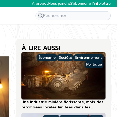
À propos
Nous joindre
S'abonner à l'infolettre
À LIRE AUSSI
Économie
Société
Environnement
Politique
Une industrie minière florissante, mais des
retombées locales limitées dans les
régions nordiques