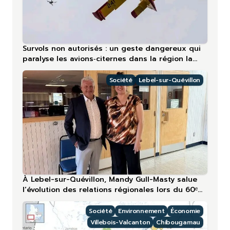
Survols non autorisés : un geste dangereux qui
paralyse les avions‑citernes dans la région la
plus touchée en 2026
Société
Lebel-sur-Quévillon
À Lebel-sur-Quévillon, Mandy Gull-Masty salue
l’évolution des relations régionales lors du 60ᵉ
anniversaire
Société
Environnement
Économie
Villebois-Valcanton
Chibougamau