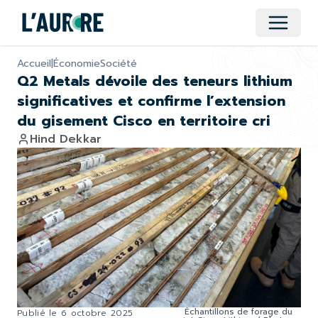
Ouvrir 
Accueil
|
Économie
Société
Q2 Metals dévoile des teneurs lithium
significatives et confirme l’extension
du gisement Cisco en territoire cri
Hind Dekkar
Échantillons de forage du
Publié le
6 octobre 2025