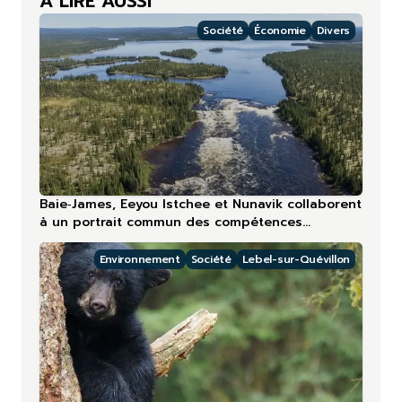
À LIRE AUSSI
Société
Économie
Divers
Baie‑James, Eeyou Istchee et Nunavik collaborent
à un portrait commun des compétences
touristiques
Environnement
Société
Lebel-sur-Quévillon