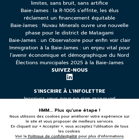
limites, sans bruit, sans artifice
Baie-James : la R‑1005 s’effrite, les élus
réclament un financement équitable
Baie‑James : Nuvau Minerals ouvre une nouvelle
phase pour le district de Matagami
Baie‑James : un Observatoire pour enfin voir clair
Immigration à la Baie‑James : un enjeu vital pour
l’avenir économique et démographique du Nord
Élections municipales 2025 à la Baie-James
SUIVEZ-NOUS
S'INSCRIRE À L'INFOLETTRE
Inscrivez-vous pour ne rien manquer!
HMM... Plus qu'une étape !
Nous utilisons des cookies pour améliorer votre expérience sur
*Vous pouvez vous désabonner à tout moment
le site et vous proposer de meilleurs services.
En cliquant sur « Accepter », vous acceptez l'utilisation de tous
les cookies.
LÉGAL
Voir la
Politique de confidentialité
pour plus d'informations.