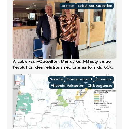
Société
Lebel-sur-Quévillon
À Lebel-sur-Quévillon, Mandy Gull-Masty salue
l’évolution des relations régionales lors du 60ᵉ
anniversaire
Société
Environnement
Économie
Villebois-Valcanton
Chibougamau