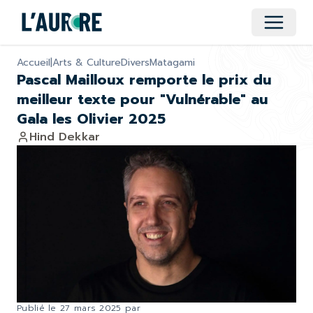
Ouvrir 
Accueil
|
Arts & Culture
Divers
Matagami
Pascal Mailloux remporte le prix du
meilleur texte pour "Vulnérable" au
Gala les Olivier 2025
Hind Dekkar
Publié le
27 mars 2025
par