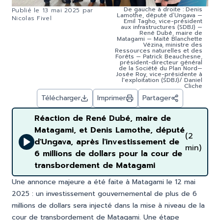
De gauche à droite : Denis
Publié le
13 mai 2025
par
Lamothe, député d’Ungava —
Nicolas Fivel
Emil Tagho, vice-président
aux infrastructures (SDBJ) —
René Dubé, maire de
Matagami — Maïté Blanchette
Vézina, ministre des
Ressources naturelles et des
Forêts — Patrick Beauchesne,
président-directeur général
de la Société du Plan Nord—
Josée Roy, vice-présidente à
l'exploitation (SDBJ)/ Daniel
Cliche
Télécharger
Imprimer
Partager
Réaction de René Dubé, maire de
Matagami, et Denis Lamothe, député
(2
d'Ungava, après l'investissement de
min)
6 millions de dollars pour la cour de
transbordement de Matagami
Une annonce majeure a été faite à Matagami le 12 mai
2025 : un investissement gouvernemental de plus de 6
millions de dollars sera injecté dans la mise à niveau de la
cour de transbordement de Matagami. Une étape