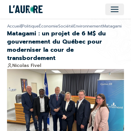
Ouvrir 
Accueil
|
Politique
Économie
Société
Environnement
Matagami
Matagami : un projet de 6 M$ du
gouvernement du Québec pour
moderniser la cour de
transbordement
Nicolas Fivel