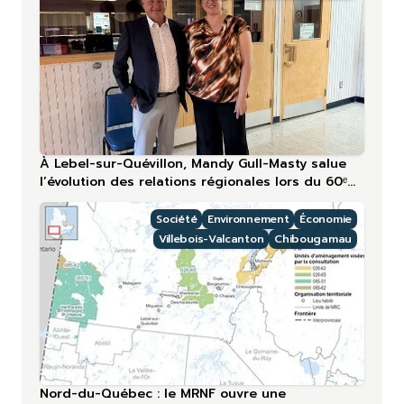
À Lebel-sur-Quévillon, Mandy Gull-Masty salue
l’évolution des relations régionales lors du 60ᵉ
anniversaire
Société
Environnement
Économie
Villebois-Valcanton
Chibougamau
Nord-du-Québec : le MRNF ouvre une