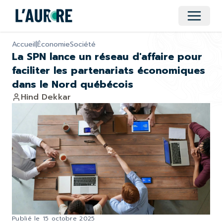
Ouvrir 
Accueil
|
Économie
Société
La SPN lance un réseau d'affaire pour
faciliter les partenariats économiques
dans le Nord québécois
Hind Dekkar
Publié le
15 octobre 2025