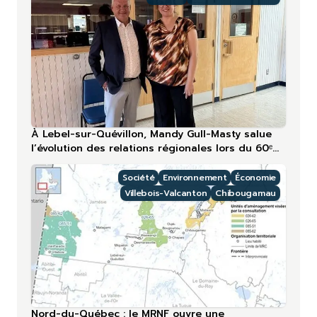
À Lebel-sur-Quévillon, Mandy Gull-Masty salue
l’évolution des relations régionales lors du 60ᵉ
anniversaire
Société
Environnement
Économie
Villebois-Valcanton
Chibougamau
Nord-du-Québec : le MRNF ouvre une