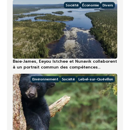
Société
Économie
Divers
Baie‑James, Eeyou Istchee et Nunavik collaborent
à un portrait commun des compétences
touristiques
Environnement
Société
Lebel-sur-Quévillon