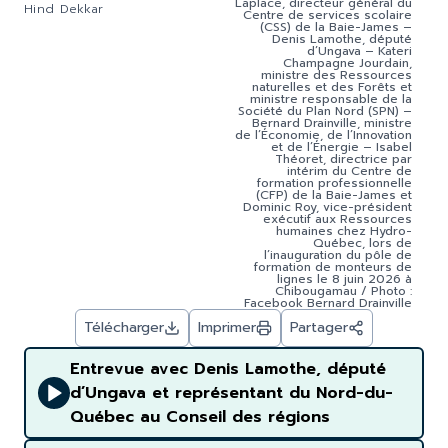
Laplace, directeur général du
Hind Dekkar
Centre de services scolaire
(CSS) de la Baie-James –
Denis Lamothe, député
d’Ungava – Kateri
Champagne Jourdain,
ministre des Ressources
naturelles et des Forêts et
ministre responsable de la
Société du Plan Nord (SPN) –
Bernard Drainville, ministre
de l’Économie, de l’Innovation
et de l’Énergie – Isabel
Théoret, directrice par
intérim du Centre de
formation professionnelle
(CFP) de la Baie-James et
Dominic Roy, vice-président
exécutif aux Ressources
humaines chez Hydro-
Québec, lors de
l’inauguration du pôle de
formation de monteurs de
lignes le 8 juin 2026 à
Chibougamau / Photo :
Facebook Bernard Drainville
Télécharger
Imprimer
Partager
Entrevue avec Denis Lamothe, député
d’Ungava et représentant du Nord-du-
Québec au Conseil des régions