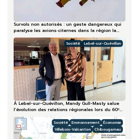
Survols non autorisés : un geste dangereux qui
paralyse les avions‑citernes dans la région la
plus touchée en 2026
Société
Lebel-sur-Quévillon
À Lebel-sur-Quévillon, Mandy Gull-Masty salue
l’évolution des relations régionales lors du 60ᵉ
anniversaire
Société
Environnement
Économie
Villebois-Valcanton
Chibougamau