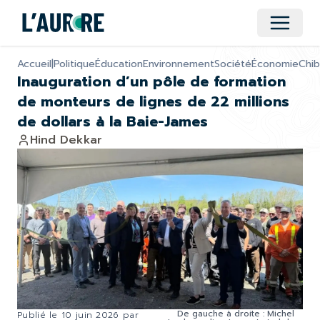
Ouvrir 
Accueil
|
Politique
Éducation
Environnement
Société
Économie
Chi
Inauguration d’un pôle de formation
de monteurs de lignes de 22 millions
de dollars à la Baie-James
Hind Dekkar
De gauche à droite : Michel
Publié le
10 juin 2026
par