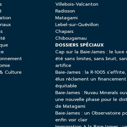
s
Villebois-Valcanton
é
Radisson
ation
Matagami
riaux
Lebel-sur-Quévillon
ts
Chapais
été
Chibougamau
ique
DOSSIERS SPÉCIAUX
ce
Cap sur la Baie‑James : le luxe 
ronnement
été sans limites, sans bruit, sa
omie
artifice
 & Culture
Baie-James : la R‑1005 s’effrite,
élus réclament un financement
équitable
Baie‑James : Nuvau Minerals ou
une nouvelle phase pour le dist
de Matagami
Baie‑James : un Observatoire p
enfin voir clair
Immigration à la Baie‑James : u