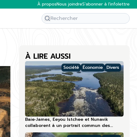
À propos
Nous joindre
S'abonner à l'infolettre
À LIRE AUSSI
Société
Économie
Divers
Baie‑James, Eeyou Istchee et Nunavik
collaborent à un portrait commun des
compétences touristiques