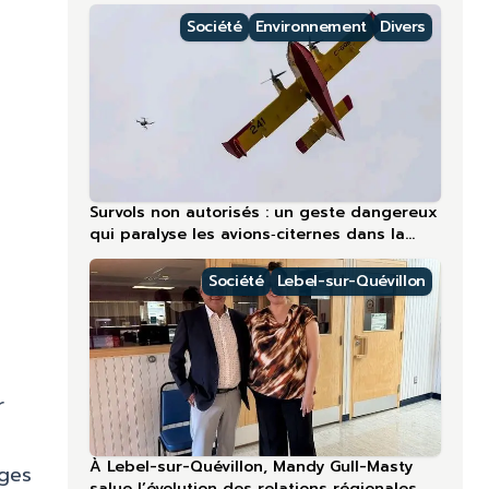
régions nordiques
Société
Environnement
Divers
e
Survols non autorisés : un geste dangereux
qui paralyse les avions‑citernes dans la
région la plus touchée en 2026
Société
Lebel-sur-Quévillon
r
À Lebel-sur-Quévillon, Mandy Gull-Masty
ages
salue l’évolution des relations régionales