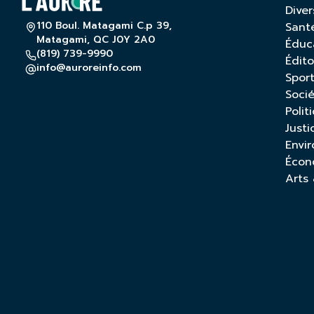
Diver
110 Boul. Matagami C.p 39,
Sant
Matagami, QC J0Y 2A0
Éduc
(819) 739-9990
Édito
info@auroreinfo.com
Spor
Soci
Polit
Justi
Envi
Écon
Arts