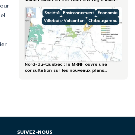
pour
lors du 60ᵉ anniversaire
Société
Environnement
Économie
el
Villebois-Valcanton
Chibougamau
ier
Nord-du-Québec : le MRNF ouvre une
consultation sur les nouveaux plans
forestiers
SUIVEZ-NOUS