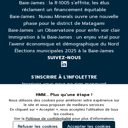
Baie-James : la R‑1005 s’effrite, les élus
réclament un financement équitable
Baie‑James : Nuvau Minerals ouvre une nouvelle
phase pour le district de Matagami
Baie‑James : un Observatoire pour enfin voir clair
Immigration à la Baie‑James : un enjeu vital pour
l’avenir économique et démographique du Nord
Élections municipales 2025 à la Baie-James
SUIVEZ-NOUS
S'INSCRIRE À L'INFOLETTRE
Inscrivez-vous pour ne rien manquer!
HMM... Plus qu'une étape !
Nous utilisons des cookies pour améliorer votre expérience sur
*Vous pouvez vous désabonner à tout moment
le site et vous proposer de meilleurs services.
En cliquant sur « Accepter », vous acceptez l'utilisation de tous
les cookies.
LÉGAL
Voir la
Politique de confidentialité
pour plus d'informations.
Politique de confidentialité
Refuser les cookies
Accepter les cookies