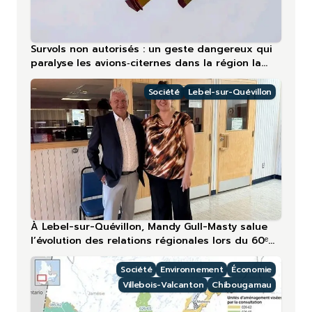
Survols non autorisés : un geste dangereux qui
paralyse les avions‑citernes dans la région la
plus touchée en 2026
Société
Lebel-sur-Quévillon
À Lebel-sur-Quévillon, Mandy Gull-Masty salue
l’évolution des relations régionales lors du 60ᵉ
anniversaire
Société
Environnement
Économie
Villebois-Valcanton
Chibougamau