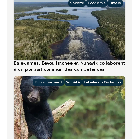
Société
Économie
Divers
Baie‑James, Eeyou Istchee et Nunavik collaborent
à un portrait commun des compétences
touristiques
Environnement
Société
Lebel-sur-Quévillon