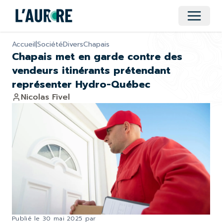
Ouvrir 
Accueil
|
Société
Divers
Chapais
Chapais met en garde contre des
vendeurs itinérants prétendant
représenter Hydro-Québec
Nicolas Fivel
Publié le
30 mai 2025
par