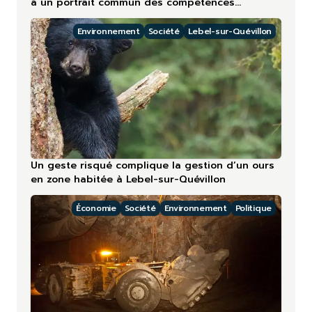
à un portrait commun des compétences
touristiques
Environnement
Société
Lebel-sur-Quévillon
Un geste risqué complique la gestion d’un ours
en zone habitée à Lebel-sur-Quévillon
Économie
Société
Environnement
Politique