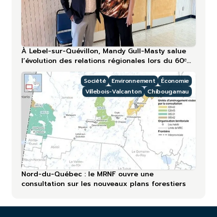
À Lebel-sur-Quévillon, Mandy Gull-Masty salue
l’évolution des relations régionales lors du 60ᵉ
anniversaire
Société
Environnement
Économie
Villebois-Valcanton
Chibougamau
Nord-du-Québec : le MRNF ouvre une
consultation sur les nouveaux plans forestiers