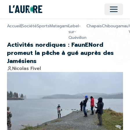
Ouvrir 
Accueil
|
Société
Sports
Matagami
Lebel-
Chapais
Chibougamau
sur-
Quévillon
Activités nordiques : FaunENord
promeut la pêche à gué auprès des
Jamésiens
Nicolas Fivel