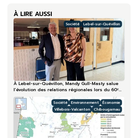
À LIRE AUSSI
Société
Lebel-sur-Quévillon
À Lebel-sur-Quévillon, Mandy Gull-Masty salue
l’évolution des relations régionales lors du 60ᵉ
anniversaire
Société
Environnement
Économie
Villebois-Valcanton
Chibougamau