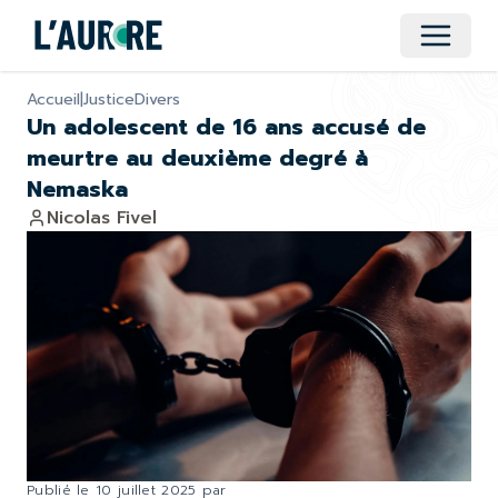
Ouvrir 
Accueil
|
Justice
Divers
Un adolescent de 16 ans accusé de
meurtre au deuxième degré à
Nemaska
Nicolas Fivel
Publié le
10 juillet 2025
par