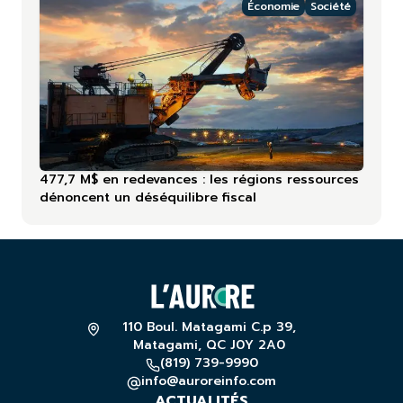
Économie
Société
477,7 M$ en redevances : les régions ressources
dénoncent un déséquilibre fiscal
110 Boul. Matagami C.p 39,
Matagami, QC J0Y 2A0
(819) 739-9990
info@auroreinfo.com
ACTUALITÉS