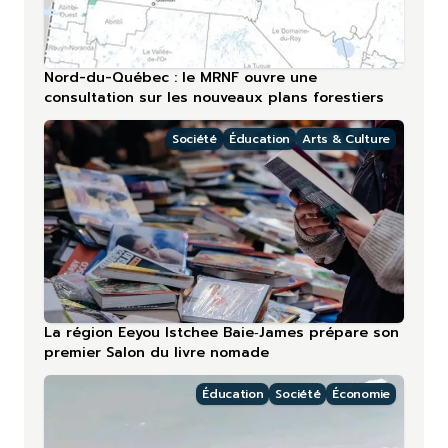
Nord-du-Québec : le MRNF ouvre une
consultation sur les nouveaux plans forestiers
Société
Éducation
Arts & Culture
La région Eeyou Istchee Baie‑James prépare son
premier Salon du livre nomade
Éducation
Société
Économie