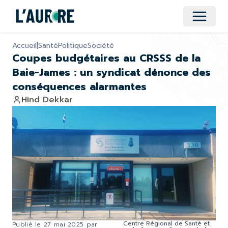
Ouvrir 
Accueil
|
Santé
Politique
Société
Coupes budgétaires au CRSSS de la
Baie-James : un syndicat dénonce des
conséquences alarmantes
Hind Dekkar
Centre Régional de Santé et
Publié le
27 mai 2025
par