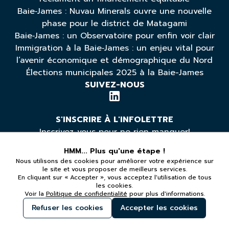
Baie‑James : Nuvau Minerals ouvre une nouvelle
phase pour le district de Matagami
Baie‑James : un Observatoire pour enfin voir clair
Immigration à la Baie‑James : un enjeu vital pour
l’avenir économique et démographique du Nord
Élections municipales 2025 à la Baie-James
SUIVEZ-NOUS
S'INSCRIRE À L'INFOLETTRE
Inscrivez-vous pour ne rien manquer!
HMM... Plus qu'une étape !
Nous utilisons des cookies pour améliorer votre expérience sur
*Vous pouvez vous désabonner à tout moment
le site et vous proposer de meilleurs services.
En cliquant sur « Accepter », vous acceptez l'utilisation de tous
les cookies.
LÉGAL
Voir la
Politique de confidentialité
pour plus d'informations.
Politique de confidentialité
Refuser les cookies
Accepter les cookies
Tous droits réservés - L'Aurore
//
Conception Web -
GNITIC