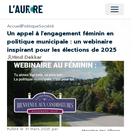
Ouvrir 
Accueil
|
Politique
Société
Un appel à l'engagement féminin en
politique municipale : un webinaire
inspirant pour les élections de 2025
Hind Dekkar
Publié le
31 mars 2025
par
Ministère des Affaires