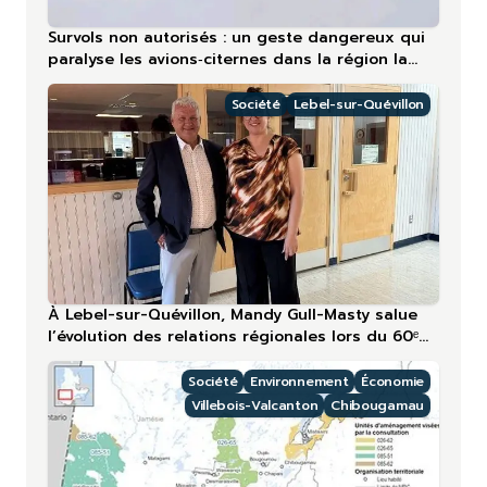
Survols non autorisés : un geste dangereux qui
paralyse les avions‑citernes dans la région la
plus touchée en 2026
Société
Lebel-sur-Quévillon
À Lebel-sur-Quévillon, Mandy Gull-Masty salue
l’évolution des relations régionales lors du 60ᵉ
anniversaire
Société
Environnement
Économie
Villebois-Valcanton
Chibougamau