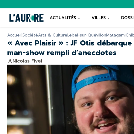
ACTUALITÉS
VILLES
DOSSI
Accueil
|
Société
Arts & Culture
Lebel-sur-Quévillon
Matagami
Chi
« Avec Plaisir » : JF Otis débarqu
man-show rempli d’anecdotes
Nicolas Fivel