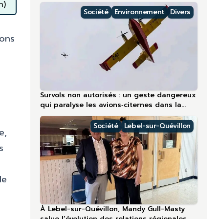
régions nordiques
n)
Société
Environnement
Divers
ions
Survols non autorisés : un geste dangereux
qui paralyse les avions‑citernes dans la
région la plus touchée en 2026
Société
Lebel-sur-Quévillon
e,
s
de
À Lebel-sur-Quévillon, Mandy Gull-Masty
salue l’évolution des relations régionales