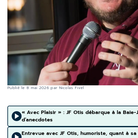
Publié le
8 mai 2026
par
Nicolas Fivel
« Avec Plaisir » : JF Otis débarque à la Ba
d’anecdotes
Entrevue avec JF Otis, humoriste, quant à sa 