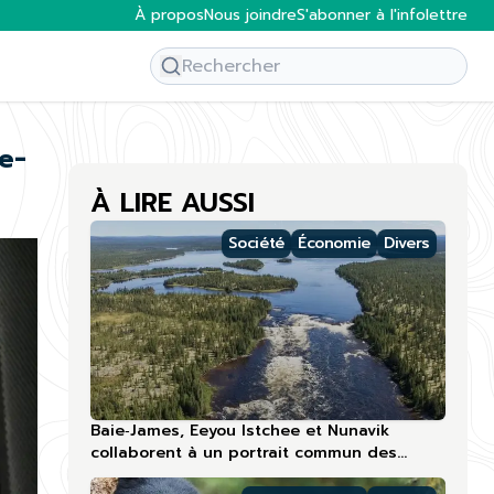
À propos
Nous joindre
S'abonner à l'infolettre
e-
À LIRE AUSSI
Société
Économie
Divers
Baie‑James, Eeyou Istchee et Nunavik
collaborent à un portrait commun des
compétences touristiques