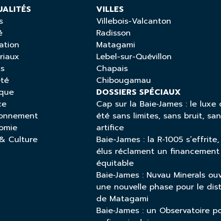
UALITÉS
VILLES
s
Villebois-Valcanton
é
Radisson
ation
Matagami
riaux
Lebel-sur-Quévillon
ts
Chapais
été
Chibougamau
ique
DOSSIERS SPÉCIAUX
ce
Cap sur la Baie‑James : le luxe 
ronnement
été sans limites, sans bruit, sa
omie
artifice
 & Culture
Baie-James : la R‑1005 s’effrite,
élus réclament un financement
équitable
Baie‑James : Nuvau Minerals ou
une nouvelle phase pour le dist
de Matagami
Baie‑James : un Observatoire p