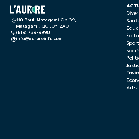
ACT
Diver
110 Boul. Matagami C.p 39,
Sant
Matagami, QC J0Y 2A0
Éduc
(819) 739-9990
Édito
info@auroreinfo.com
Spor
Soci
Polit
Justi
Envi
Écon
Arts