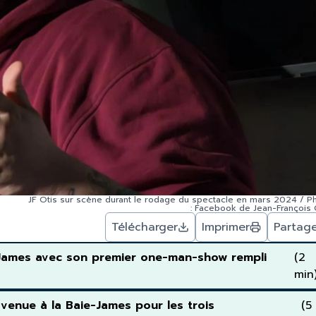
JF Otis sur scène durant le rodage du spectacle en mars 2024 / P
: Facebook de Jean-François 
Télécharger
Imprimer
Partag
ie-James avec son premier one-man-show rempli
(2
min
venue à la Baie-James pour les trois
(5