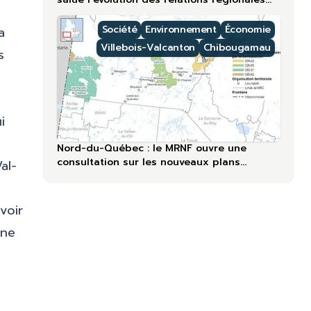
lors du 60ᵉ anniversaire
Société
Environnement
Économie
a
Villebois-Valcanton
Chibougamau
s
i
Nord-du-Québec : le MRNF ouvre une
consultation sur les nouveaux plans
al-
forestiers
voir
gne