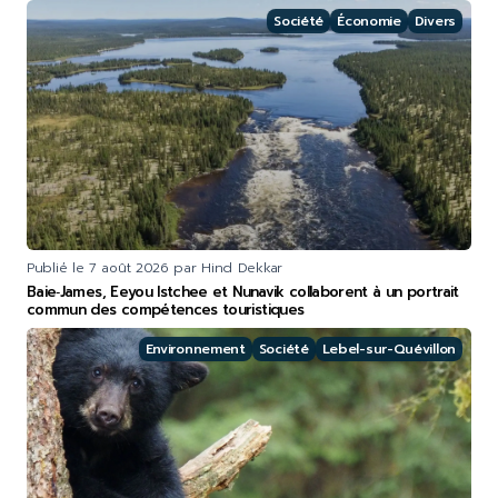
Société
Économie
Divers
Publié le
7 août 2026
par Hind Dekkar
Baie‑James, Eeyou Istchee et Nunavik collaborent à un portrait
commun des compétences touristiques
Environnement
Société
Lebel-sur-Quévillon