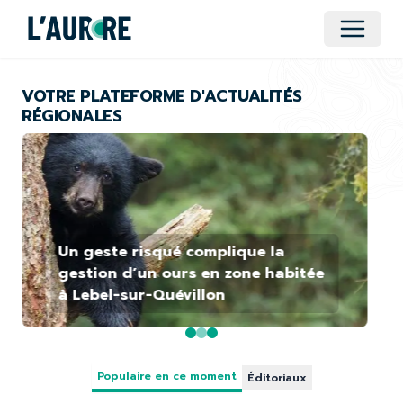
Ouvrir 
VOTRE PLATEFORME D'ACTUALITÉS
RÉGIONALES
Un geste risqué complique la
gestion d’un ours en zone habitée
à Lebel-sur-Quévillon
Populaire en ce moment
Éditoriaux