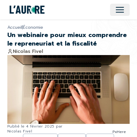
Ouvrir 
Accueil
|
Économie
Un webinaire pour mieux comprendre
le repreneuriat et la fiscalité
Nicolas Fivel
Publié le
4 février 2025
par
Nicolas Fivel
PxHere