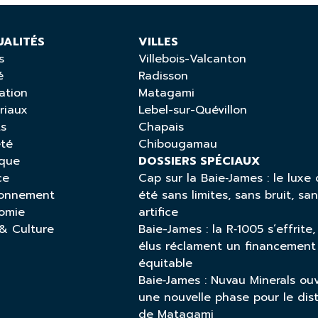
UALITÉS
VILLES
s
Villebois-Valcanton
é
Radisson
ation
Matagami
riaux
Lebel-sur-Quévillon
ts
Chapais
été
Chibougamau
ique
DOSSIERS SPÉCIAUX
ce
Cap sur la Baie‑James : le luxe 
ronnement
été sans limites, sans bruit, sa
omie
artifice
 & Culture
Baie-James : la R‑1005 s’effrite,
élus réclament un financement
équitable
Baie‑James : Nuvau Minerals ou
une nouvelle phase pour le dist
de Matagami