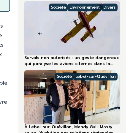
régions nordiques
Société
Environnement
Divers
ns
e
ts
k
Survols non autorisés : un geste dangereux
qui paralyse les avions‑citernes dans la
région la plus touchée en 2026
Société
Lebel-sur-Quévillon
ble
vre
À Lebel-sur-Quévillon, Mandy Gull-Masty
salue l’évolution des relations régionales