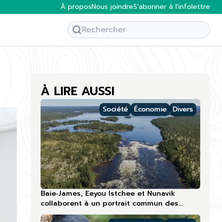
À propos
Nous joindre
S'abonner à l'infolettre
À LIRE AUSSI
Société
Économie
Divers
Baie‑James, Eeyou Istchee et Nunavik
collaborent à un portrait commun des
compétences touristiques