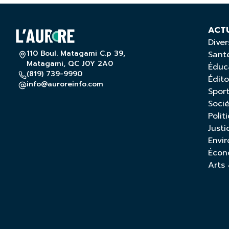
ACT
Diver
110 Boul. Matagami C.p 39,
Sant
Matagami, QC J0Y 2A0
Éduc
(819) 739-9990
Édito
info@auroreinfo.com
Spor
Soci
Polit
Justi
Envi
Écon
Arts