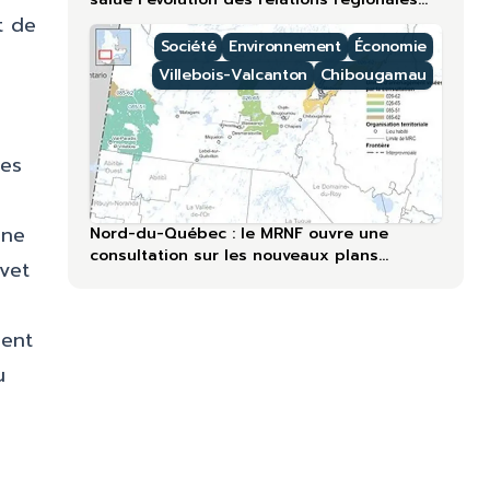
lors du 60ᵉ anniversaire
t de
Société
Environnement
Économie
Villebois-Valcanton
Chibougamau
les
une
Nord-du-Québec : le MRNF ouvre une
consultation sur les nouveaux plans
vet
forestiers
ment
u