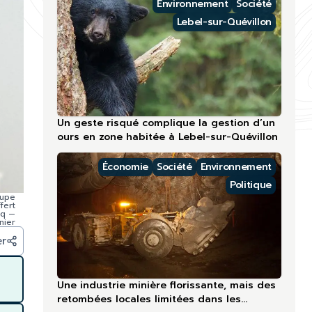
Environnement
Société
Lebel-sur-Quévillon
Un geste risqué complique la gestion d’un
ours en zone habitée à Lebel-sur-Quévillon
Économie
Société
Environnement
Politique
oupe
fert
iq —
nier
er
Une industrie minière florissante, mais des
retombées locales limitées dans les