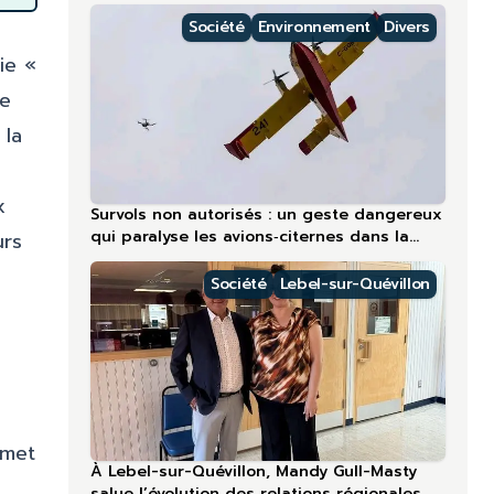
régions nordiques
Société
Environnement
Divers
ie «
ne
 la
x
Survols non autorisés : un geste dangereux
qui paralyse les avions‑citernes dans la
urs
région la plus touchée en 2026
Société
Lebel-sur-Quévillon
rmet
À Lebel-sur-Quévillon, Mandy Gull-Masty
salue l’évolution des relations régionales