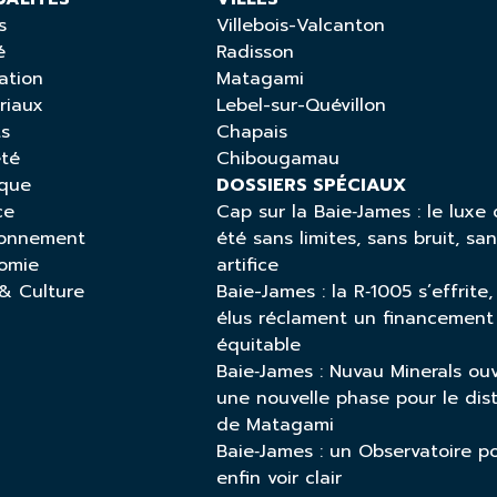
s
Villebois-Valcanton
é
Radisson
ation
Matagami
riaux
Lebel-sur-Quévillon
ts
Chapais
été
Chibougamau
ique
DOSSIERS SPÉCIAUX
ce
Cap sur la Baie‑James : le luxe 
ronnement
été sans limites, sans bruit, sa
omie
artifice
 & Culture
Baie-James : la R‑1005 s’effrite,
élus réclament un financement
équitable
Baie‑James : Nuvau Minerals ou
une nouvelle phase pour le dist
de Matagami
Baie‑James : un Observatoire p
enfin voir clair