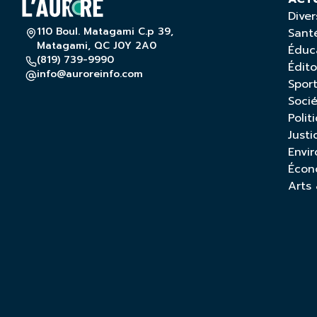
Diver
110 Boul. Matagami C.p 39,
Sant
Matagami, QC J0Y 2A0
Éduc
(819) 739-9990
Édito
info@auroreinfo.com
Spor
Soci
Polit
Justi
Envi
Écon
Arts