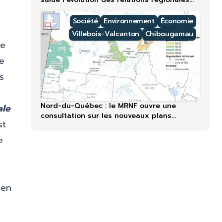
lors du 60ᵉ anniversaire
Société
Environnement
Économie
Villebois-Valcanton
Chibougamau
ue
se
s
Nord-du-Québec : le MRNF ouvre une
ale
consultation sur les nouveaux plans
st
forestiers
e
 en