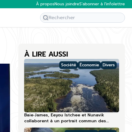
À propos
Nous joindre
S'abonner à l'infolettre
n
À LIRE AUSSI
Société
Économie
Divers
Baie‑James, Eeyou Istchee et Nunavik
collaborent à un portrait commun des
compétences touristiques