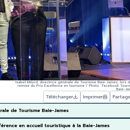
Isabel Milord, directrice générale de Tourisme Baie-James, lors d
remise du Prix Excellence en tourisme / Photo : Facebook Tour
Baie-J
Télécharger
Imprimer
Partag
nérale de Tourisme Baie-James
érence en accueil touristique à la Baie-James