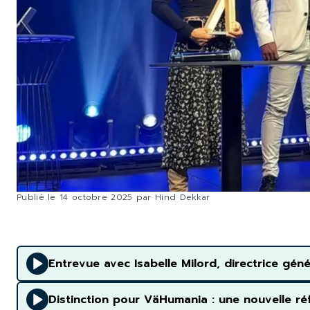
Publié le
14 octobre 2025
par
Hind Dekkar
Entrevue avec Isabelle Milord, directrice gé
Distinction pour VäHumania : une nouvelle réf