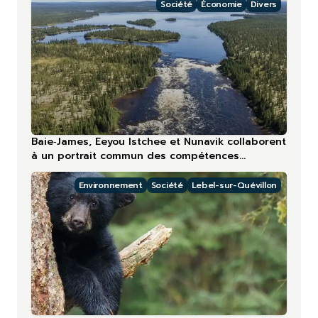
Société
Économie
Divers
Baie‑James, Eeyou Istchee et Nunavik collaborent
à un portrait commun des compétences
touristiques
Environnement
Société
Lebel-sur-Quévillon