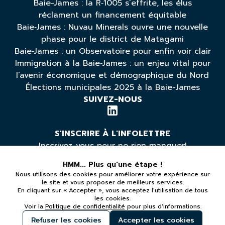
Baie-James : la R‑1005 s’effrite, les élus
réclament un financement équitable
Baie‑James : Nuvau Minerals ouvre une nouvelle
phase pour le district de Matagami
Baie‑James : un Observatoire pour enfin voir clair
Immigration à la Baie‑James : un enjeu vital pour
l’avenir économique et démographique du Nord
Élections municipales 2025 à la Baie-James
SUIVEZ-NOUS
S'INSCRIRE À L'INFOLETTRE
Inscrivez-vous pour ne rien manquer!
HMM... Plus qu'une étape !
Nous utilisons des cookies pour améliorer votre expérience sur
*Vous pouvez vous désabonner à tout moment
le site et vous proposer de meilleurs services.
En cliquant sur « Accepter », vous acceptez l'utilisation de tous
les cookies.
LÉGAL
Voir la
Politique de confidentialité
pour plus d'informations.
Politique de confidentialité
Refuser les cookies
Accepter les cookies