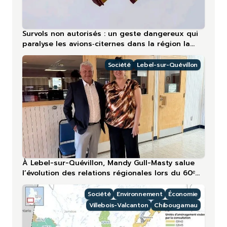
Survols non autorisés : un geste dangereux qui
paralyse les avions‑citernes dans la région la
plus touchée en 2026
Société
Lebel-sur-Quévillon
À Lebel-sur-Quévillon, Mandy Gull-Masty salue
l’évolution des relations régionales lors du 60ᵉ
anniversaire
Société
Environnement
Économie
Villebois-Valcanton
Chibougamau