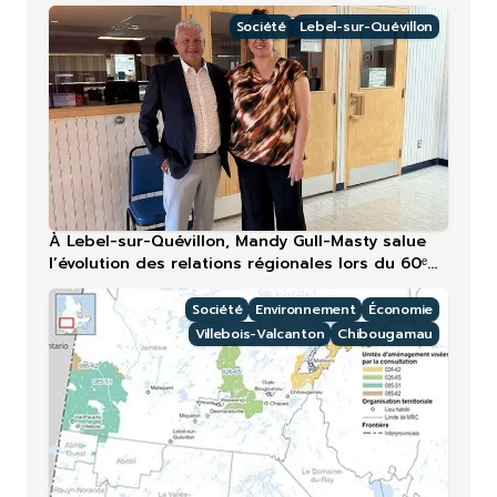
plus touchée en 2026
Société
Lebel-sur-Quévillon
À Lebel-sur-Quévillon, Mandy Gull-Masty salue
l’évolution des relations régionales lors du 60ᵉ
anniversaire
Société
Environnement
Économie
Villebois-Valcanton
Chibougamau