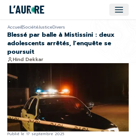
Ouvrir 
Accueil
|
Société
Justice
Divers
Blessé par balle à Mistissini : deux
adolescents arrêtés, l’enquête se
poursuit
Hind Dekkar
Publié le
17 septembre 2025