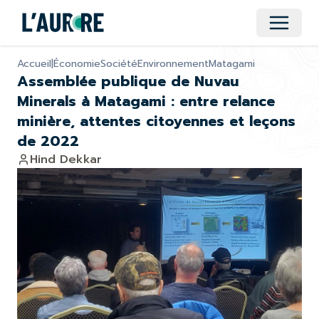
Ouvrir 
Accueil
|
Économie
Société
Environnement
Matagami
Assemblée publique de Nuvau
Minerals à Matagami : entre relance
minière, attentes citoyennes et leçons
de 2022
Hind Dekkar