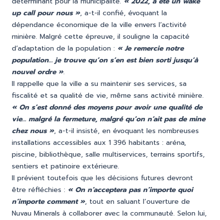
déterminant pour la municipalité.
« 2022, a été un wake
up call pour nous »
, a-t-il confié, évoquant la
dépendance économique de la ville envers l’activité
minière. Malgré cette épreuve, il souligne la capacité
d’adaptation de la population :
« Je remercie notre
population… je trouve qu’on s’en est bien sorti jusqu’à
nouvel ordre »
.
Il rappelle que la ville a su maintenir ses services, sa
fiscalité et sa qualité de vie, même sans activité minière.
« On s’est donné des moyens pour avoir une qualité de
vie… malgré la fermeture, malgré qu’on n’ait pas de mine
chez nous »
, a-t-il insisté, en évoquant les nombreuses
installations accessibles aux 1 396 habitants : aréna,
piscine, bibliothèque, salle multiservices, terrains sportifs,
sentiers et patinoire extérieure.
Il prévient toutefois que les décisions futures devront
être réfléchies :
« On n’acceptera pas n’importe quoi
n’importe comment »
, tout en saluant l’ouverture de
Nuvau Minerals à collaborer avec la communauté. Selon lui,